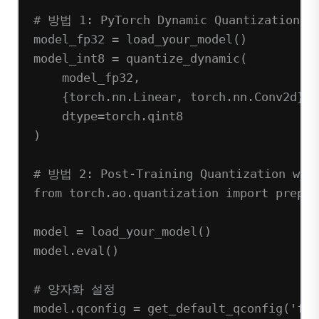
# 방법 1: PyTorch Dynamic Quantization
model_fp32 
=
 load_your_model()
model_int8 
=
 quantize_dynamic(
model_fp32,
{torch.nn.Linear, torch.nn.Conv2d},
dtype
=
torch.qint8
)
# 방법 2: Post-Training Quantization with
from
 torch.ao.quantization 
import
 prepar
model 
=
 load_your_model()
model.eval()
# 양자화 설정
model.qconfig 
=
 get_default_qconfig(
'fbg