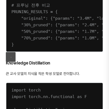
# 프루닝 전후 비교
PRUNING_RESULTS
=
 {
"original"
: {
"params"
: 
"3.4M"
, 
"late
"30%_pruned"
: {
"params"
: 
"2.4M"
, 
"la
"50%_pruned"
: {
"params"
: 
"1.7M"
, 
"la
"70%_pruned"
: {
"params"
: 
"1.0M"
, 
"la
}
Knowledge Distillation
큰 교사 모델의 지식을 작은 학생 모델로 전이합니다.
import
 torch
import
 torch.nn.functional 
as
 F