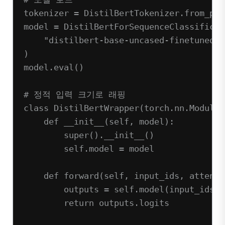
tokenizer 
=
 DistilBertTokenizer.from_pre
model 
=
 DistilBertForSequenceClassificat
"distilbert-base-uncased-finetuned-s
)
model.eval()
# 정적 입력 크기로 래핑
class
DistilBertWrapper
(
torch
.
nn
.
Module
)
def
__init__
(self, model):
super
().
__init__
()
self
.model 
=
 model
def
forward
(self, input_ids, attenti
outputs 
=
self
.model(
input_ids
=
i
return
 outputs.logits