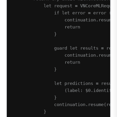
let
 request 
=
VNCoreMLReques
if
let
 error 
=
 error {
continuation.
resume
(
return
}
guard
let
 results 
=
 requ
continuation.
resume
(
return
}
let
 predictions 
=
 result
(
label
: 
$0
.identifie
}
continuation.
resume
(
retu
}