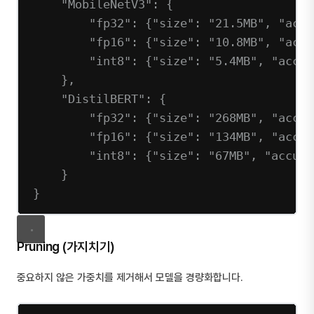
"MobileNetV3"
: {
"fp32"
: {
"size"
: 
"21.5MB"
, 
"accu
"fp16"
: {
"size"
: 
"10.8MB"
, 
"accu
"int8"
: {
"size"
: 
"5.4MB"
, 
"accur
},
"DistilBERT"
: {
"fp32"
: {
"size"
: 
"268MB"
, 
"accur
"fp16"
: {
"size"
: 
"134MB"
, 
"accur
"int8"
: {
"size"
: 
"67MB"
, 
"accura
}
}
Pruning (가지치기)
중요하지 않은 가중치를 제거해서 모델을 경량화합니다.