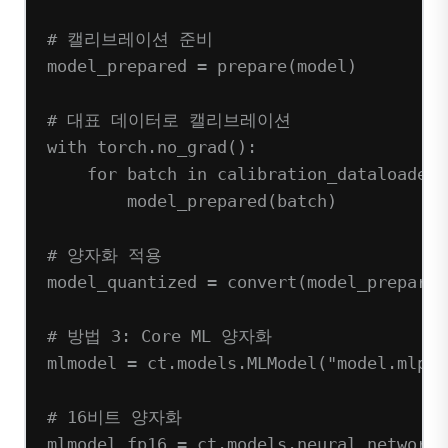
# 캘리브레이션 준비
model_prepared 
=
 prepare(model)
# 대표 데이터로 캘리브레이션
with
 torch.no_grad():
for
 batch 
in
 calibration_dataloader:
model_prepared(batch)
# 양자화 적용
model_quantized 
=
 convert(model_prepared
# 방법 3: Core ML 양자화
mlmodel 
=
 ct.models.MLModel(
"model.mlpac
# 16비트 양자화
mlmodel_fp16 
=
 ct.models.neural_network.