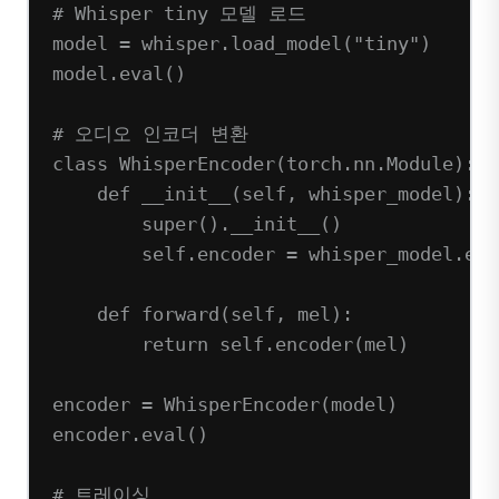
# Whisper tiny 모델 로드
model 
=
 whisper.load_model(
"tiny"
)
model.eval()
# 오디오 인코더 변환
class
WhisperEncoder
(
torch
.
nn
.
Module
):
def
__init__
(self, whisper_model):
super
().
__init__
()
self
.encoder 
=
 whisper_model.enc
def
forward
(self, mel):
return
self
.encoder(mel)
encoder 
=
 WhisperEncoder(model)
encoder.eval()
# 트레이싱