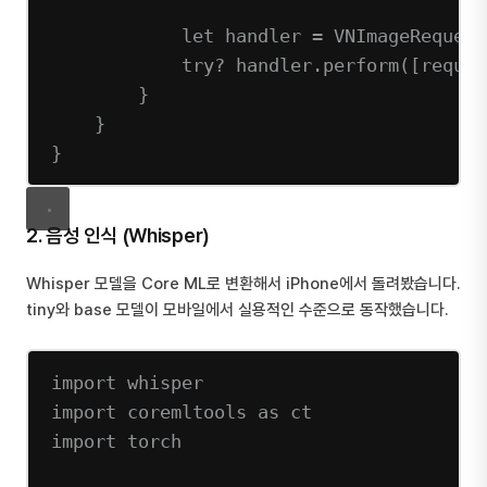
let
 handler 
=
VNImageRequest
try?
 handler.
perform
([reques
}
}
}
2. 음성 인식 (Whisper)
Whisper 모델을 Core ML로 변환해서 iPhone에서 돌려봤습니다.
tiny와 base 모델이 모바일에서 실용적인 수준으로 동작했습니다.
import
 whisper
import
 coremltools 
as
 ct
import
 torch