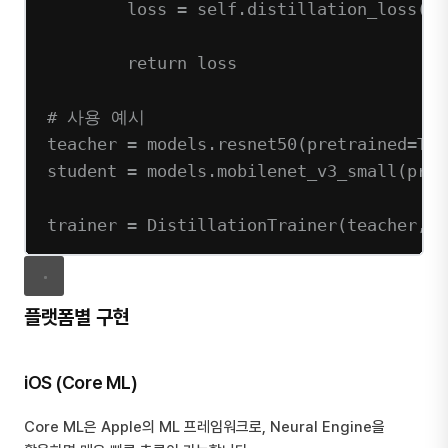
loss 
=
self
.distillation_loss(st
return
 loss
# 사용 예시
teacher 
=
 models.resnet50(
pretrained
=
Tru
student 
=
 models.mobilenet_v3_small(
pret
trainer 
=
 DistillationTrainer(teacher, s
플랫폼별 구현
iOS (Core ML)
Core ML은 Apple의 ML 프레임워크로, Neural Engine을