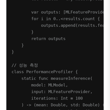
var
 outputs: [MLFeatureProvider]
for
 i 
in
0
..<
results.
count
 {
outputs.
append
(results.
featu
}
return
 outputs
}
}
// 성능 측정
class
PerformanceProfiler
 {
static
func
measureInference
(
model
: MLModel,
input
: MLFeatureProvider,
iterations
: 
Int
=
100
) 
->
 (mean: 
Double
, std: 
Double
) {