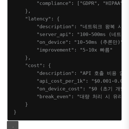
"compliance"
: [
"GDPR"
, 
"HIPAA"
, 
},
"latency"
: {
"description"
: 
"네트워크 왕복 시간
"server_api"
: 
"100-500ms (네트워
"on_device"
: 
"10-50ms (추론만)"
,
"improvement"
: 
"5-10x 빠름"
},
"cost"
: {
"description"
: 
"API 호출 비용 없음
"api_cost_per_1k"
: 
"$0.001-0.01"
"on_device_cost"
: 
"$0 (초기 개발
"break_even"
: 
"대량 처리 시 유리"
}
}