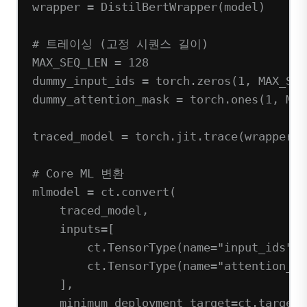
wrapper 
=
 DistilBertWrapper(model)
# 트레이싱 (고정 시퀀스 길이)
MAX_SEQ_LEN
=
128
dummy_input_ids 
=
 torch.zeros(
1
, 
MAX_SEQ
dummy_attention_mask 
=
 torch.ones(
1
, 
MAX
traced_model 
=
 torch.jit.trace(wrapper, 
# Core ML 변환
mlmodel 
=
 ct.convert(
traced_model,
inputs
=
[
ct.TensorType(
name
=
"input_ids"
, 
ct.TensorType(
name
=
"attention_ma
],
minimum_deployment_target
=
ct.target.