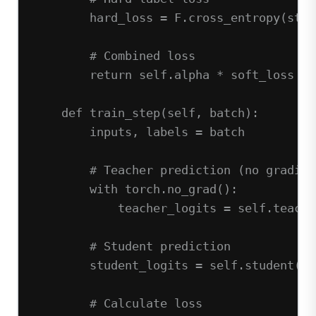
hard_loss 
=
 F.cross_entropy(stud
# Combined loss
return
self
.alpha 
*
 soft_loss 
+
 
def
train_step
(self, batch):
inputs, labels 
=
 batch
# Teacher prediction (no gradien
with
 torch.no_grad():
teacher_logits 
=
self
.teache
# Student prediction
student_logits 
=
self
.student(in
# Calculate loss