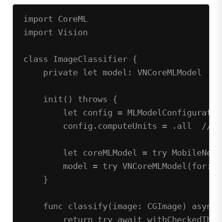
import
CoreML
import
Vision
class
ImageClassifier
 {
private
let
 model: VNCoreMLModel
init
() 
throws
 {
let
 config 
=
MLModelConfiguratio
config.computeUnits 
=
 .all  
// 
let
 coreMLModel 
=
try
MobileNetV
model 
=
try
VNCoreMLModel
(
for
: c
}
func
classify
(
image
: CGImage) 
async
return
try
await
withCheckedThro