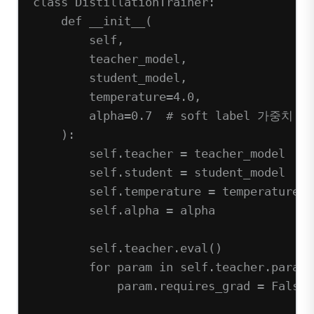
class
DistillationTrainer
:
def
__init__
(
self,
teacher_model,
student_model,
temperature
=
4.0
,
alpha
=
0.7
# soft label 가중치
):
self
.teacher 
=
 teacher_model
self
.student 
=
 student_model
self
.temperature 
=
 temperature
self
.alpha 
=
 alpha
self
.teacher.eval()
for
 param 
in
self
.teacher.parame
param.requires_grad 
=
False