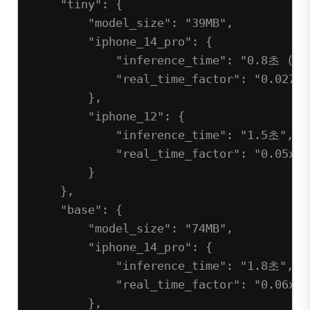
"tiny"
: {
"model_size"
: 
"39MB"
,
"iphone_14_pro"
: {
"inference_time"
: 
"0.8초 (3
"real_time_factor"
: 
"0.027x"
},
"iphone_12"
: {
"inference_time"
: 
"1.5초"
,
"real_time_factor"
: 
"0.05x"
}
},
"base"
: {
"model_size"
: 
"74MB"
,
"iphone_14_pro"
: {
"inference_time"
: 
"1.8초"
,
"real_time_factor"
: 
"0.06x"
},