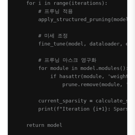
for
 i 
in
range
(iterations):
# 프루닝 적용
apply_structured_pruning(model, 
# 미세 조정
fine_tune(model, dataloader, 
epo
# 프루닝 마스크 영구화
for
 module 
in
 model.modules():
if
hasattr
(module, 
'weight_o
prune.remove(module, 
'we
current_sparsity 
=
 calculate_spa
print
(
f
"Iteration 
{
i
+
1}
: Sparsit
return
 model