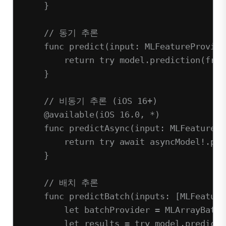
}
// 동기 추론
func
predict
(
input
: MLFeatureProvide
return
try
 model.
prediction
(
from
}
// 비동기 추론 (iOS 16+)
@available
(
iOS
16.0
, 
*
)
func
predictAsync
(
input
: MLFeaturePr
return
try
await
 asyncModel
!
.
pre
}
// 배치 추론
func
predictBatch
(
inputs
: [MLFeature
let
 batchProvider 
=
MLArrayBatch
let
 results 
=
try
 model.
predicti