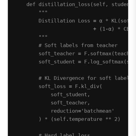
def
distillation_loss
(self, student_
"""
Distillation Loss = α * KL(soft_
+ (1-α) * CE(s
"""
# Soft labels from teacher
soft_teacher 
=
 F.softmax(teacher
soft_student 
=
 F.log_softmax(stu
# KL Divergence for soft labels
soft_loss 
=
 F.kl_div(
soft_student,
soft_teacher,
reduction
=
'batchmean'
) 
*
 (
self
.temperature 
**
2
)
# Hard label loss