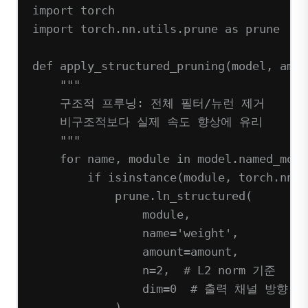
import
 torch
import
 torch.nn.utils.prune 
as
 prune
def
apply_structured_pruning
(model, amou
"""
구조적 프루닝: 전체 필터/뉴런 제거
비구조적보다 실제 속도 향상에 유리
"""
for
 name, module 
in
 model.named_modu
if
isinstance
(module, torch.nn.C
prune.ln_structured(
module,
name
=
'weight'
,
amount
=
amount,
n
=
2
,  
# L2 norm 기준
dim
=
0
# 출력 채널 방향
)