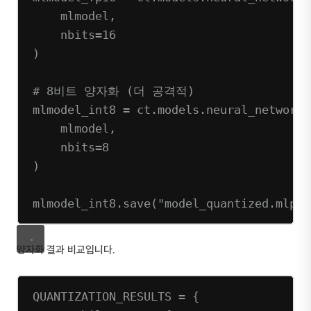
mlmodel,
nbits
=
16
)
# 8비트 양자화 (더 공격적)
mlmodel_int8 
=
 ct.models.neural_network.
mlmodel,
nbits
=
8
)
mlmodel_int8.save(
"model_quantized.mlpac
양자화 결과 비교입니다.
QUANTIZATION_RESULTS
=
 {