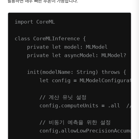
활용하면 매우 빠른 추론이 가능합니다.
import
CoreML
class
CoreMLInference
 {
private
let
 model: MLModel
private
let
 asyncModel: MLModel
?
init
(
modelName
: 
String
) 
throws
 {
let
 config 
=
MLModelConfiguratio
// 계산 유닛 설정
config.computeUnits 
=
 .all  
// C
// 비동기 예측을 위한 설정
config.allowLowPrecisionAccumula