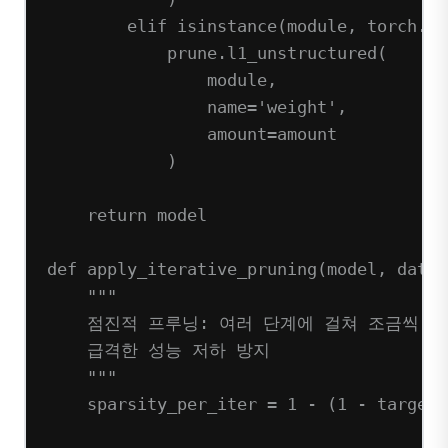
elif
isinstance
(module, torch.nn
prune.l1_unstructured(
module,
name
=
'weight'
,
amount
=
amount
)
return
 model
def
apply_iterative_pruning
(model, datal
"""
점진적 프루닝: 여러 단계에 걸쳐 조금씩 
급격한 성능 저하 방지
"""
sparsity_per_iter 
=
1
-
 (
1
-
 target_