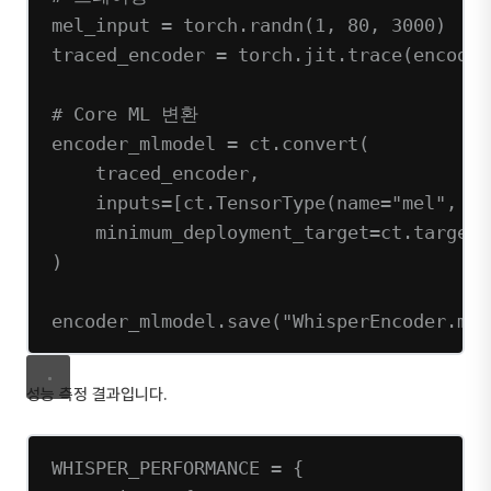
mel_input 
=
 torch.randn(
1
, 
80
, 
3000
)  
#
traced_encoder 
=
 torch.jit.trace(encoder
# Core ML 변환
encoder_mlmodel 
=
 ct.convert(
traced_encoder,
inputs
=
[ct.TensorType(
name
=
"mel"
, 
sh
minimum_deployment_target
=
ct.target.
)
encoder_mlmodel.save(
"WhisperEncoder.mlp
성능 측정 결과입니다.
WHISPER_PERFORMANCE
=
 {