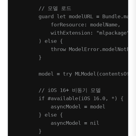
// 모델 로드
guard
let
 modelURL 
=
 Bundle.main
forResource
: modelName,
withExtension
: 
"mlpackage"
) 
else
 {
throw
 ModelError.modelNotFou
}
model 
=
try
MLModel
(
contentsOf
: 
// iOS 16+ 비동기 모델
if
#available
(
iOS
16.0
, 
*
) {
asyncModel 
=
 model
} 
else
 {
asyncModel 
=
nil
}