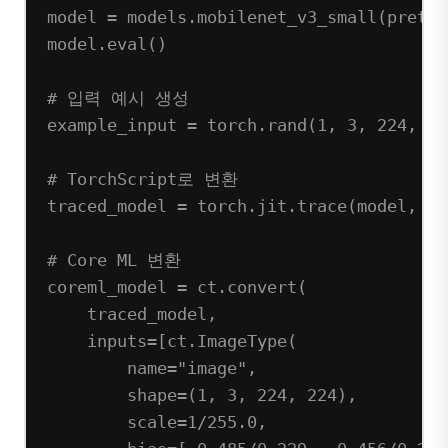
model 
=
 models.mobilenet_v3_small(
pretra
model.eval()
# 입력 예시 생성
example_input 
=
 torch.rand(
1
, 
3
, 
224
, 
22
# TorchScript로 변환
traced_model 
=
 torch.jit.trace(model, ex
# Core ML 변환
coreml_model 
=
 ct.convert(
traced_model,
inputs
=
[ct.ImageType(
name
=
"image"
,
shape
=
(
1
, 
3
, 
224
, 
224
),
scale
=
1
/
255.0
,