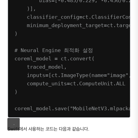
bias
=
[
-
0.485
/
0.229
, 
-
0.456
/
0.224
)],
classifier_config
=
ct.ClassifierConfi
minimum_deployment_target
=
ct.target.
)
# Neural Engine 최적화 설정
coreml_model 
=
 ct.convert(
traced_model,
inputs
=
[ct.ImageType(
name
=
"image"
, 
s
compute_units
=
ct.ComputeUnit.
ALL
#
)
coreml_model.save(
"MobileNetV3.mlpackage
Swift에서 사용하는 코드는 다음과 같습니다.