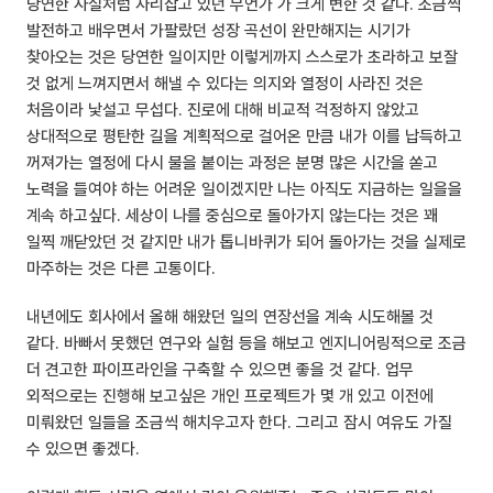
당연한 사실처럼 자리잡고 있던 무언가 가 크게 변한 것 같다. 조금씩
발전하고 배우면서 가팔랐던 성장 곡선이 완만해지는 시기가
찾아오는 것은 당연한 일이지만 이렇게까지 스스로가 초라하고 보잘
것 없게 느껴지면서 해낼 수 있다는 의지와 열정이 사라진 것은
처음이라 낯설고 무섭다. 진로에 대해 비교적 걱정하지 않았고
상대적으로 평탄한 길을 계획적으로 걸어온 만큼 내가 이를 납득하고
꺼져가는 열정에 다시 불을 붙이는 과정은 분명 많은 시간을 쏟고
노력을 들여야 하는 어려운 일이겠지만 나는 아직도 지금하는 일을을
계속 하고싶다. 세상이 나를 중심으로 돌아가지 않는다는 것은 꽤
일찍 깨닫았던 것 같지만 내가 톱니바퀴가 되어 돌아가는 것을 실제로
마주하는 것은 다른 고통이다.
내년에도 회사에서 올해 해왔던 일의 연장선을 계속 시도해볼 것
같다. 바빠서 못했던 연구와 실험 등을 해보고 엔지니어링적으로 조금
더 견고한 파이프라인을 구축할 수 있으면 좋을 것 같다. 업무
외적으로는 진행해 보고싶은 개인 프로젝트가 몇 개 있고 이전에
미뤄왔던 일들을 조금씩 해치우고자 한다. 그리고 잠시 여유도 가질
수 있으면 좋겠다.