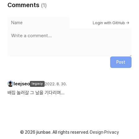
Comments
(
1
)
Login with GitHub →
Post
leejseo
2022. 8. 30.
legacy
배집 놀러갈 그 날을 기다리며...
© 2026 jiunbae. All rights reserved.
·
Design
·
Privacy