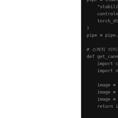
"stabil
control
torch_d
)
pipe 
=
 pipe
# 스케치 이미
def
get_can
import
 
import
 
image 
=
image 
=
image 
=
return
 