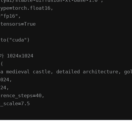
type
=
torch.float16,
=
"fp16"
,
etensors
=
True
.to(
"cuda"
)
 1024x1024
e(
"a medieval castle, detailed architecture, go
1024
,
024
,
erence_steps
=
40
,
e_scale
=
7.5