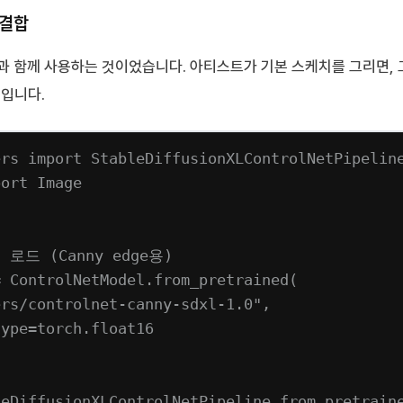
 결합
과 함께 사용하는 것이었습니다. 아티스트가 기본 스케치를 그리면,
입니다.
ers 
import
 StableDiffusionXLControlNetPipelin
port
 Image
h
t 로드 (Canny edge용)
=
 ControlNetModel.from_pretrained(
ers/controlnet-canny-sdxl-1.0"
,
type
=
torch.float16
leDiffusionXLControlNetPipeline.from_pretrain