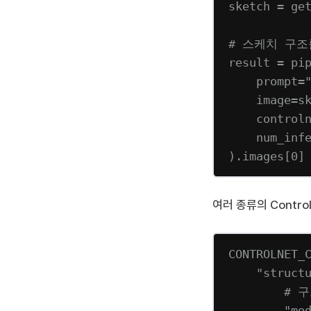
sketch 
=
 ge
# 스케치 구
result 
=
 pi
prompt
=
image
=
s
control
num_inf
).images[
0
]
여러 종류의 Contr
CONTROLNET_
"struct
# 
"mo