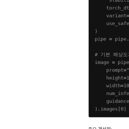
torch_d
variant
use_saf
)
pipe 
=
 pipe
# 기본 해상도가
image 
=
 pip
prompt
=
height
=
width
=
1
num_inf
guidanc
).images[
0
]