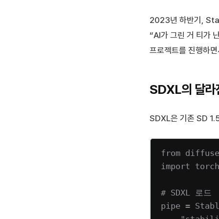
2023년 하반기, St
“AI가 그린 거 티가
프로젝트를 진행하면서
SDXL의 달라
SDXL은 기존 SD 1
from
 diffus
import
 torc
# SDXL 로드
pipe 
=
 Stab
"stabil