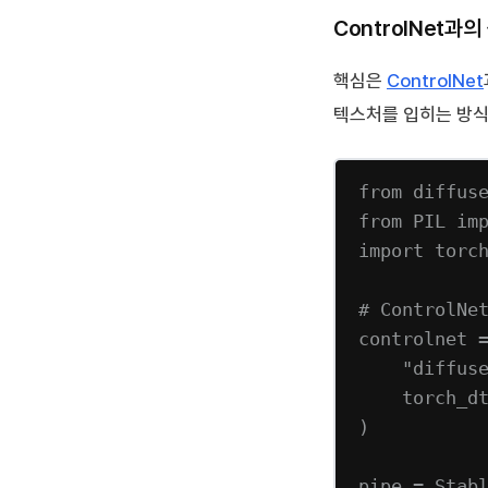
ControlNet과의
핵심은
ControlNet
텍스처를 입히는 방식
from
 diffus
from
PIL
im
import
 torc
# ControlNe
controlnet 
"diffus
torch_d
)
pipe 
=
 Stab