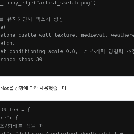
t_canny_edge(
"artist_sketch.png"
)
조를 유지하면서 텍스처 생성
pe(
"stone castle wall texture, medieval, weather
ketch,
net_conditioning_scale
=
0.8
,  
# 스케치 영향력 조
erence_steps
=
30
olNet을 상황에 따라 사용했습니다:
CONFIGS
=
 {
ure"
: {
구조/형태를 잡을 때
del"
: 
"diffusers/controlnet-depth-sdxl-1.0"
,