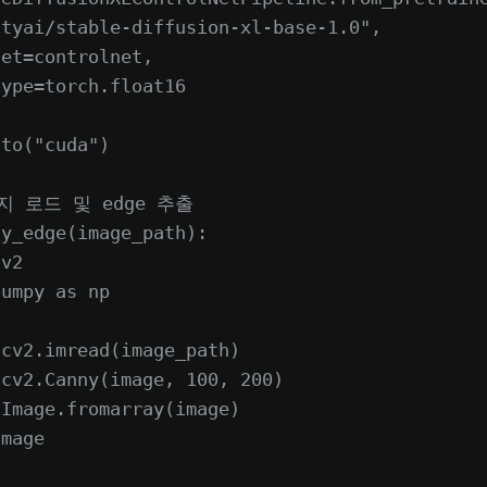
ityai/stable-diffusion-xl-base-1.0"
,
net
=
controlnet,
type
=
torch.float16
.to(
"cuda"
)
지 로드 및 edge 추출
ny_edge
(image_path):
cv2
numpy 
as
 np
 cv2.imread(image_path)
 cv2.Canny(image, 
100
, 
200
)
 Image.fromarray(image)
image