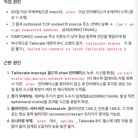
직접 원인
50일 이상 무재부팅으로 macOS
가상 인터페이스가 9개까지 누적 (정
utun
상 1~3개)
그 결과 outbound TCP socket의 source 주소 선택이 실패 →
Can't as
(EADDRNOTAVAIL)
sign requested address
ICMP/DNS는 source 주소 의존도가 낮아 정상 동작해 진단을 헷갈리게 함
부수적으로 Tailscale 데몬의 IPC 소켓이 끊겨
가 응
tailscale status
답 불가 (
)
failed to connect to local Tailscale service
근본 원인
Tailscale macsys 빌드의 utun 인터페이스 누수.
시스템 확장(
io.tail
)이 재시작·업데이트·자동 회복
scale.ipn.macsys.network-extension
시 이전
인터페이스를 정리하지 않고 새 인터페이스를 추가로 생성. 50
utun
일 동안 시스템 확장이 여러 번 재시작되며 누적됨.
장기 무재부팅.
재부팅 주기가 없어 누수가 임계점(EADDRNOTAVAIL 발생 직전
ephemeral state)을 초과할 시간을 충분히 확보.
클라이언트-서버 버전 mismatch.
클라이언트 1.96.2, 컨트롤 1.96.5. 그 자체
로는 정상 동작 범위지만 reconnect/restart 트리거가 잦아질 가능성.
모니터링 부재.
개수,
, Tailscale IPC 헬스에 대한 자동 알
utun
uptime
람이 없어 임계점 도달까지 능동 발견 불가.