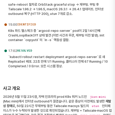
safe-reboot 절차로 OrbStack graceful stop → 재부팅. 부팅 후
Tailscale 1.96.2 → 1.96.5, macOS 26.3.1 → 26.4.1 업데이트. 인터넷
outbound 복구 (HTTP 200), utun 7개로 감소.
15:00
IDENTIFIED
K8s 파드 헬스체크 중 `argocd-repo-server` pod이 2일 14시간째
CrashLoopBackOff 상태 발견 (이번 사건과 무관, 재부팅 이전 발생). init
container `copyutil`의 `ln -s` 멱등성 결함.
17:02
RESOLVED
`kubectl rollout restart deployment argocd-repo-server`로 새
ReplicaSet 배포. 22초 만에 1/1 Running. 클러스터 전체 67 Running / 10
Completed / 0 Error. 모든 시스템 정상.
사고 개요
2026년 5월 11일 23시경, 자택 인프라의 prod K8s 워커 노드인
jiun-mini
(Mac mini)에서 인터넷 outbound가 끊겼습니다. 같은 증상이 이전에도 발생한
재발
성 장애
로, 50일 22시간 무재부팅 동안 Tailscale macsys 빌드의
인터페
utun
이스가 누수 누적되어 발생한 것으로 확인되었습니다. 재부팅 + Tailscale·macOS 업