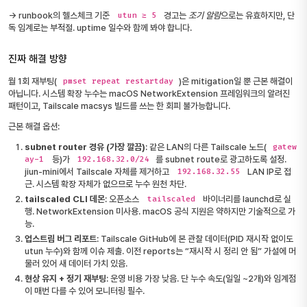
→ runbook의 헬스체크 기준
경고는
조기 알람
으로는 유효하지만, 단
utun ≥ 5
독 임계로는 부적절. uptime 일수와 함께 봐야 합니다.
진짜 해결 방향
월 1회 재부팅(
)은 mitigation일 뿐 근본 해결이
pmset repeat restartday
아닙니다. 시스템 확장 누수는 macOS NetworkExtension 프레임워크의 알려진
패턴이고, Tailscale macsys 빌드를 쓰는 한 회피 불가능합니다.
근본 해결 옵션:
subnet router 경유 (가장 깔끔)
: 같은 LAN의 다른 Tailscale 노드(
gatew
등)가
를 subnet route로 광고하도록 설정.
ay-1
192.168.32.0/24
jiun-mini에서 Tailscale 자체를 제거하고
LAN IP로 접
192.168.32.55
근. 시스템 확장 자체가 없으므로 누수 원천 차단.
tailscaled CLI 데몬
: 오픈소스
바이너리를 launchd로 실
tailscaled
행. NetworkExtension 미사용. macOS 공식 지원은 약하지만 기술적으로 가
능.
업스트림 버그 리포트
: Tailscale GitHub에 본 관찰 데이터(PID 재시작 없이도
utun 누수)와 함께 이슈 제출. 이전 reports는 “재시작 시 정리 안 됨” 가설에 머
물러 있어 새 데이터 가치 있음.
현상 유지 + 정기 재부팅
: 운영 비용 가장 낮음. 단 누수 속도(일일 ~2개)와 임계점
이 매번 다를 수 있어 모니터링 필수.