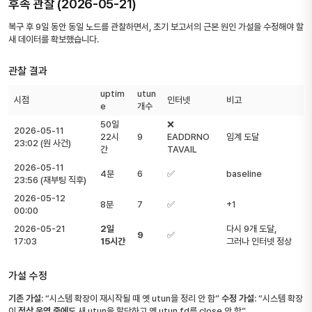
후속 관찰 (2026-05-21)
복구 후 9일 동안 동일 노드를 관찰하면서, 초기 보고서의 근본 원인 가설을 수정해야 할
새 데이터를 확보했습니다.
관찰 결과
uptim
utun
시점
인터넷
비고
e
개수
50일
❌
2026-05-11
22시
9
EADDRNO
임계 도달
23:02 (원 사건)
간
TAVAIL
2026-05-11
4분
6
✅
baseline
23:56 (재부팅 직후)
2026-05-12
8분
7
✅
+1
00:00
2026-05-21
2일
다시 9개 도달,
9
✅
17:03
15시간
그러나 인터넷 정상
가설 수정
기존 가설
: “시스템 확장이 재시작될 때 옛 utun을 정리 안 함”
수정 가설
: “시스템 확장
이
정상 운영 중에도
새 utun을 할당하고 옛 utun fd를 close 안 함”