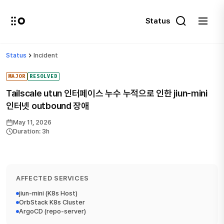
Status
Status
Incident
MAJOR
RESOLVED
Tailscale utun 인터페이스 누수 누적으로 인한 jiun-mini
인터넷 outbound 장애
May 11, 2026
Duration: 3h
AFFECTED SERVICES
jiun-mini (K8s Host)
OrbStack K8s Cluster
ArgoCD (repo-server)