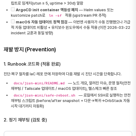
립트로 임계치(utun ≥ 5, uptime > 30d) 알람
ArgoCD init container 멱등성 패치
— Helm values 또는
kustomize patch로
적용 (upstream PR 추적)
ln -sf
macOS 자동 업데이트 정책 점검
— 이번엔 사용자가 수동 진행했으나 가급
적 자동 업데이트 비활성 + 유지보수 윈도우에서 수동 적용 (이전 2026-03-22
incident 교훈과 동일 방향)
재발 방지 (Prevention)
1. Runbook 코드화 (적용 완료)
진단·복구 절차를 IaC 레포 안에 저장하여 다음 재발 시 진단 시간을 단축합니다.
— 노드 개요, 알려진 이슈, 운영 절차(안전
docs/jiun-mini/README.md
재부팅 / Tailscale 업데이트 / macOS 업데이트), 헬스체크 빠른 참조
— 로컬에서 SSH로 실행하는 안전
docs/jiun-mini/safe-reboot.sh
재부팅 스크립트 (before/after snapshot + 다운→복귀→OrbStack 자동
시작 대기까지 자동화)
2. 정기 재부팅 (검토 중)