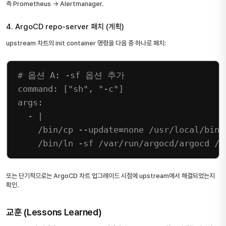
측 Prometheus → Alertmanager.
4. ArgoCD repo-server 패치 (계획)
upstream 차트의 init container 명령을 다음 중 하나로 패치:
# 옵션 A: -sf 옵션 추가
command
: [
"sh"
, 
"-c"
]
args
:
- 
|
/bin/cp --update=none /usr/local/bin/
/bin/ln -sf /var/run/argocd/argocd /v
또는 단기적으로는 ArgoCD 차트 업그레이드 시점에 upstream에서 해결되었는지
확인.
교훈 (Lessons Learned)