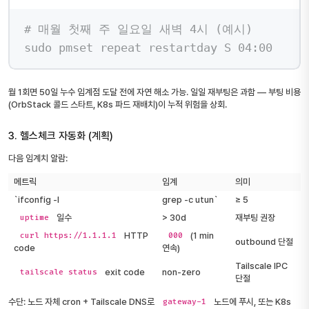
Terminal window
# 매월 첫째 주 일요일 새벽 4시 (예시)
sudo
pmset
repeat
restartday
S
04:00
월 1회면 50일 누수 임계점 도달 전에 자연 해소 가능. 일일 재부팅은 과함 — 부팅 비용
(OrbStack 콜드 스타트, K8s 파드 재배치)이 누적 위험을 상회.
3. 헬스체크 자동화 (계획)
다음 임계치 알람:
메트릭
임계
의미
`ifconfig -l
grep -c utun`
≥ 5
일수
> 30d
재부팅 권장
uptime
HTTP
(1 min
curl https://1.1.1.1
000
outbound 단절
code
연속)
Tailscale IPC
exit code
non-zero
tailscale status
단절
수단: 노드 자체 cron + Tailscale DNS로
노드에 푸시, 또는 K8s
gateway-1