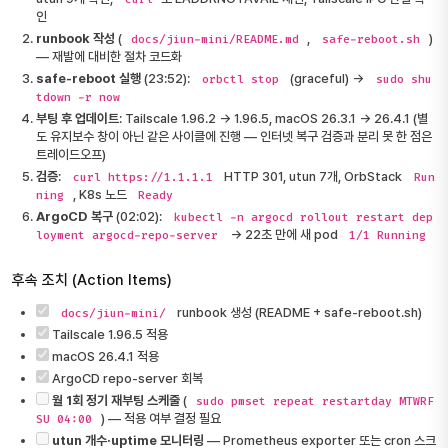
인
runbook 작성
(
,
)
docs/jiun-mini/README.md
safe-reboot.sh
— 재발에 대비한 절차 코드화
safe-reboot 실행
(23:52):
(graceful) →
orbctl stop
sudo shu
tdown -r now
부팅 후 업데이트
: Tailscale 1.96.2 → 1.96.5, macOS 26.3.1 → 26.4.1 (별
도 유지보수 창이 아닌 같은 사이클에 진행 — 인터넷 복구 검증과 분리 못 한 점은
트레이드오프)
검증
:
HTTP 301, utun 7개, OrbStack
curl https://1.1.1.1
Run
, K8s 노드
ning
Ready
ArgoCD 복구
(02:02):
kubectl -n argocd rollout restart dep
→ 22초 만에 새 pod
loyment argocd-repo-server
1/1 Running
후속 조치 (Action Items)
runbook 생성 (README + safe-reboot.sh)
docs/jiun-mini/
Tailscale 1.96.5 적용
macOS 26.4.1 적용
ArgoCD repo-server 회복
월 1회 정기 재부팅 스케줄
(
sudo pmset repeat restartday MTWRF
) — 적용 여부 결정 필요
SU 04:00
utun 개수·uptime 모니터링
— Prometheus exporter 또는 cron 스크