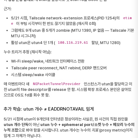
근거:
5/21 시점, Tailscale network-extension 프로세스(PID 1254)의
etim
이 부팅 시각부터 한 번도 끊기지 않았음 (재시작 0회)
e
그럼에도 9개 utun 중 5개가 zombie (MTU 1380, IP 없음 — Tailscale 기본
MTU 시그니처)
활성 utun은 utun4 단 1개 (
할당, MTU 1280)
100.116.219.61
누수 트리거 추정 (재시작 아님):
Wi-Fi sleep/wake, 네트워크 인터페이스 전환
Tailscale peer reconnect, NAT rebind, DERP 핸드오버
시스템 sleep/wake 사이클
매 이벤트마다 새
인스턴스가 utun을 할당하고 이
NEPacketTunnelProvider
전 utun의 file descriptor를 release 안 함. 시스템 확장 프로세스 본인은 살아있
으므로 OS도 fd를 회수 못 함.
추가 학습: utun 개수 ≠ EADDRNOTAVAIL 임계
5/21 시점에 utun이 9개인데 인터넷은 정상이라는 사실은, 원 사건의 직접 원인을
utun 개수 단독
이 아닌
utun 누수 + ephemeral port/소켓 누수 + 메모리 누수의
누적 조합
으로 봐야 함을 시사합니다. utun 개수는 누수의
지표
(proxy metric)이지
임계 그 자체가 아닙니다.