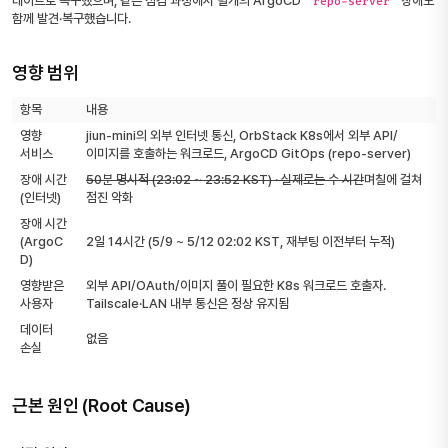
데이트로 복구했으며, 같은 점검 과정에서 별개의 ArgoCD
장애도
repo-server
함께 발견·복구했습니다.
영향 범위
항목
내용
영향
jiun-mini의 외부 인터넷 통신, OrbStack K8s에서 외부 API/
서비스
이미지를 호출하는 워크로드, ArgoCD GitOps (repo-server)
장애 시간
50분 명시적 (23:02 ~ 23:52 KST) · 실제로는 수 시간
며칠에 걸쳐
(인터넷)
점진 악화
장애 시간
(ArgoC
2일 14시간 (5/9 ~ 5/12 02:02 KST, 재부팅 이전부터 누적)
D)
영향받은
외부 API/OAuth/이미지 풀이 필요한 K8s 워크로드 호출자.
사용자
Tailscale·LAN 내부 통신은 정상 유지됨
데이터
없음
손실
근본 원인 (Root Cause)