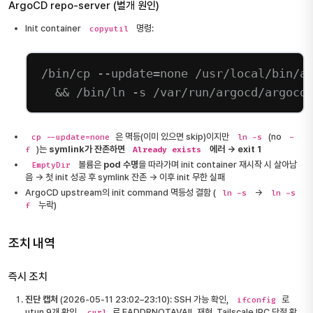
ArgoCD repo-server (별개 원인)
Init container
명령:
copyutil
/bin/cp --update=none /usr/local/bin/a
&& /bin/ln -s /var/run/argocd/argocd
은 멱등(이미 있으면 skip)이지만
(no
cp --update=none
ln -s
-
)는
symlink가 잔존하면
에러 → exit 1
f
Already exists
볼륨은
pod 수명
을 따라가며 init container 재시작 시 살아남
EmptyDir
음 → 첫 init 성공 후 symlink 잔존 → 이후 init 무한 실패
ArgoCD upstream의 init command 멱등성 결함 (
→
ln -s
ln -s
누락)
f
조치 내역
즉시 조치
진단 캡처
(2026-05-11 23:02–23:10): SSH 가능 확인,
로
ifconfig
utun 9개 확인,
로 EADDRNOTAVAIL 재현, Tailscale IPC 단절 확
curl