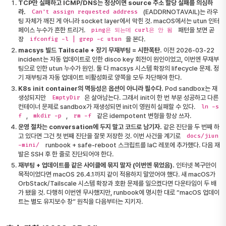
TCP만 실패하고 ICMP/DNS는 정상이면 source 주소 할당 실패를 의심하
라.
(EADDRNOTAVAIL)는 라우
Can't assign requested address
팅 자체가 깨진 게 아니라 socket layer에서 막힌 것. macOS에서는 utun 인터
페이스 누수가 흔한 트리거.
패턴을 보면 곧
ping은 되는데 curl은 안 됨
장
을 본다.
ifconfig -l | grep -c utun
macsys 빌드 Tailscale + 장기 무재부팅 = 시한폭탄.
이전 2026-03-22
incident는 자동 업데이트로 인한 disco key 회전이 원인이었고, 이번엔 무재부
팅으로 인한 utun 누수가 원인. 둘 다 macsys 시스템 확장의 lifecycle 문제. 정
기 재부팅과 자동 업데이트 비활성화로 양쪽을 모두 차단해야 한다.
K8s init container의 멱등성은 옵션이 아니라 필수다.
Pod sandbox는 재
생성되지만
은 살아남는다. 그래서 init이 한 번 부분 성공하고 다른
EmptyDir
컨테이너 문제로 sandbox가 재생성되면 init이 영원히 실패할 수 있다.
ln -s
,
,
같은 idempotent 변형을 항상 쓰자.
f
mkdir -p
rm -f
운영 절차는 conversation에 두지 말고 코드로 남기자.
같은 진단을 두 번째 하
고 있다면 그건 첫 번째 진단을 잘못 저장한 것. 이번 사건을 계기로
docs/jiun
runbook + safe-reboot 스크립트를 IaC 레포에 추가했다. 다음 재
-mini/
발은 SSH 후 한 줄로 진단되어야 한다.
재부팅 + 업데이트를 같은 사이클에 묶지 말자 (이번엔 묶었음).
인터넷 복구만이
목적이었다면 macOS 26.4.1까지 같이 적용하지 말았어야 했다. 새 macOS가
OrbStack/Tailscale 시스템 확장과 호환 문제를 일으켰다면 다운타임이 두 배
가 됐을 것. 다행히 이번엔 무사했지만, runbook에 명시한 대로 “macOS 업데이
트는 별도 유지보수 창” 원칙을 다음부터는 지키자.