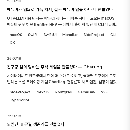
26.07.18
메뉴바가 앱으로 가득 차서, 결국 메뉴바 앱을 하나 더 만들었다
OTP·LLM 사용량·최근 파일·CI 상태를 아이콘 하나에 모으는 macOS
메뉴바 위젯 허브 BarShelf를 만든 이야기. 흩어져 있던 내 CLI 메뉴바
도구들을 하나의 스크립터블 플랫폼으로 묶는다는 아이디어에서 출발했다.
macOS
Swift
SwiftUI
MenuBar
SideProject
CLI
DX
26.07.18
친구랑 같이 망하는 주식 게임을 만들었다 — Chartlog
사이버머니로 친구방에서 같이 매수·매도·숏하고, 급하면 친구에게 돈도
빌리는 소셜 트레이딩 게임 Chartlog. 결정론적 차트 엔진, 심장이 멈췄던
6월, 그리고 출시 전 대청소까지.
SideProject
NextJS
Postgres
GameDev
SSE
TypeScript
26.07.18
도믿맨: 퇴근길 생존기를 만들었다