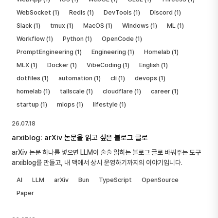
WebSocket (1)
Redis (1)
DevTools (1)
Discord (1)
Slack (1)
tmux (1)
MacOS (1)
Windows (1)
ML (1)
Workflow (1)
Python (1)
OpenCode (1)
PromptEngineering (1)
Engineering (1)
Homelab (1)
MLX (1)
Docker (1)
VibeCoding (1)
English (1)
dotfiles (1)
automation (1)
cli (1)
devops (1)
homelab (1)
tailscale (1)
cloudflare (1)
career (1)
startup (1)
mlops (1)
lifestyle (1)
26.07.18
arxiblog: arXiv 논문을 읽고 싶은 블로그 글로
arXiv 논문 하나를 넣으면 LLM이 술술 읽히는 블로그 글로 바꿔주는 도구
arxiblog를 만들고, 내 맥에서 상시 운영하기까지의 이야기입니다.
AI
LLM
arXiv
Bun
TypeScript
OpenSource
Paper