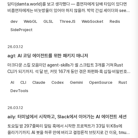
담타(damta.world)를 보고 생각했다 — 흡연자에게 담배 타임이 있다면
비흡연자에게는 비눗방울이 있어야 하지 않을까. 박막 간섭 셰이더와 seed
기반 결정론적 물리로, 3월 23일 저녁부터 이틀 동안 만든 멀티플레이어
dev
WebGL
GLSL
ThreeJS
WebSocket
Redis
비눗방울 웹앱 기록.
SideProject
26.03.12
agt: AI 코딩 에이전트를 위한 패키지 매니저
마크다운 스킬 모음이던 agent-skills가 셸 스크립트 3개를 거쳐 Rust
CLI가 되기까지. 석 달 반, 커밋 167개 동안 겪은 파편화·훅 삽질·비밀번호
커밋 사건의 기록입니다.
AI
CLI
Claude
Codex
Gemini
OpenSource
Rust
DevTools
26.03.12
aily: 터미널에서 시작하고, Slack에서 이어가는 AI 에이전트 세션
토요일 밤 297줄짜리 알림 훅에서 시작한 프로젝트가 33일 뒤 K8s에
올라가기까지. AI 봇을 하루 만에 버리고 결정론적 브릿지로 간 이유, tmux