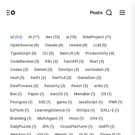
Posts
Posts
all (52)
AI (17)
dev (15)
ai (15)
SideProject (11)
OpenSource (6)
Claude (6)
review (6)
LLM (5)
TypeScript (5)
CLI (5)
NextJS (4)
Productivity (4)
CodeReview (3)
K8s (3)
FastAPI (3)
Rust (3)
Codex (3)
Gemini (3)
DevOps (3)
curriculum (3)
tech (3)
Swift (2)
SwiftUI (2)
GameDev (2)
DevProcess (2)
Security (2)
React (2)
arXiv (1)
Bun (1)
Paper (1)
macOS (1)
MenuBar (1)
DX (1)
Postgres (1)
SSE (1)
game (1)
JavaScript (1)
PWA (1)
EdTech (1)
LearningScience (1)
GitOps (1)
DALL-E (1)
Branding (1)
MultiAgent (1)
Hono (1)
Vite (1)
DailyPuzzle (1)
2FA (1)
CrossPlatform (1)
UniFFI (1)
WebApp (1)
iOS (1)
WebGL (1)
GLSL (1)
ThreeJS (1)