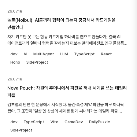
26.07.18
놀불(Nolbul): AI들끼리 협력이 되는지 궁금해서 카드게임을
만들었다
자기 카드만 못 보는 협동 카드게임 하나비를 웹으로 만들다가, 결국 AI
에이전트끼리 얼마나 협력을 잘하는지 재보는 멀티에이전트 연구 플랫폼이
됐다. LLM만으로는 잘 안 되길래 규칙 기반 봇까지 붙인 이야기.
dev
AI
MultiAgent
LLM
TypeScript
React
Hono
SideProject
26.07.18
Nova Pouch: 차원의 주머니에서 파편을 꺼내 세계를 쓰는 데일리
퍼즐
김초엽의 단편 한 문장에서 시작했다. 물건·속성·제약 파편을 하루 하나씩
뽑아, 그 조합이 '일상'인 상상의 세계를 짧게 써내려가는 데일리 퍼즐.
Wordle을 설계도로 놓고, 멀티 AI로 기획하고 페르소나 리뷰로 다듬고,
dev
TypeScript
Vite
GameDev
DailyPuzzle
아키텍처를 두 번 갈아엎은 빌드로그.
SideProject