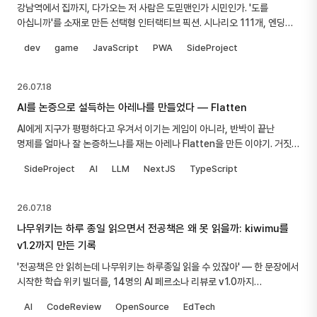
강남역에서 집까지, 다가오는 저 사람은 도믿맨인가 시민인가. '도를
아십니까'를 소재로 만든 선택형 인터랙티브 픽션. 시나리오 111개, 엔딩
8개, 무조건 거절해도 무조건 의심해도 지는 게임을 만든 이야기.
dev
game
JavaScript
PWA
SideProject
26.07.18
AI를 논증으로 설득하는 아레나를 만들었다 — Flatten
AI에게 지구가 평평하다고 우겨서 이기는 게임이 아니라, 반박이 끝난
명제를 얼마나 잘 논증하느냐를 재는 아레나 Flatten을 만든 이야기. 거짓을
합리적으로 믿게 만드는 건 자기모순이라는 걸 실측하고 채점 방식을
SideProject
AI
LLM
NextJS
TypeScript
갈아엎기까지.
26.07.18
나무위키는 하루 종일 읽으면서 전공책은 왜 못 읽을까: kiwimu를
v1.2까지 만든 기록
'전공책은 안 읽히는데 나무위키는 하루종일 읽을 수 있잖아' — 한 문장에서
시작한 학습 위키 빌더를, 14명의 AI 페르소나 리뷰로 v1.0까지
끌어올리고, 스스로 자라는 v1.1을 거쳐, 위키가 직접 답하는 v1.2까지 만든
AI
CodeReview
OpenSource
EdTech
넉 달간의 기록. 잘된 것과 어설펐던 것 모두.