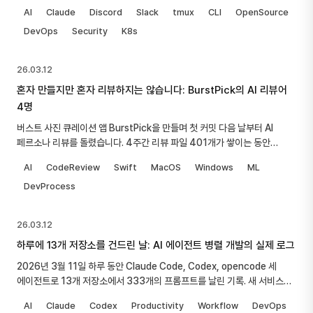
삽질, Rust 재작성을 접은 프로파일링까지의 기록입니다.
AI
Claude
Discord
Slack
tmux
CLI
OpenSource
DevOps
Security
K8s
26.03.12
혼자 만들지만 혼자 리뷰하지는 않습니다: BurstPick의 AI 리뷰어
4명
버스트 사진 큐레이션 앱 BurstPick을 만들며 첫 커밋 다음 날부터 AI
페르소나 리뷰를 돌렸습니다. 4주간 리뷰 파일 401개가 쌓이는 동안
정착한 4인 리뷰 체제, 같은 지적이 반복되자 만든 ground truth 문서,
AI
CodeReview
Swift
MacOS
Windows
ML
이슈를 달러로 환산하는 습관까지의 기록입니다.
DevProcess
26.03.12
하루에 13개 저장소를 건드린 날: AI 에이전트 병렬 개발의 실제 로그
2026년 3월 11일 하루 동안 Claude Code, Codex, opencode 세
에이전트로 13개 저장소에서 333개의 프롬프트를 날린 기록. 새 서비스
하나를 그날 시작해서 그날 배포했고, 나머지 12개는 그 틈에 굴렸습니다.
AI
Claude
Codex
Productivity
Workflow
DevOps
프롬프트 캡처 DB에서 꺼낸 실측 데이터로 재구성했습니다.