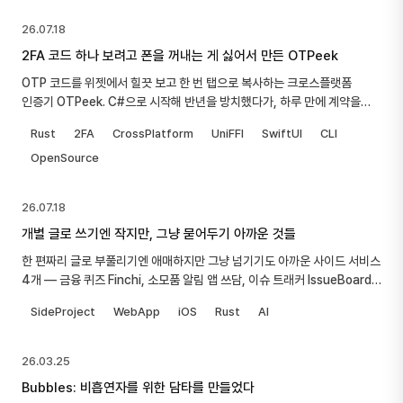
26.07.18
2FA 코드 하나 보려고 폰을 꺼내는 게 싫어서 만든 OTPeek
OTP 코드를 위젯에서 힐끗 보고 한 번 탭으로 복사하는 크로스플랫폼
인증기 OTPeek. C#으로 시작해 반년을 방치했다가, 하루 만에 계약을
얼리고 다섯 에이전트로 병렬 이식한 Rust 코어 재작성과, 위젯이 절대
Rust
2FA
CrossPlatform
UniFFI
SwiftUI
CLI
Argon2를 돌리지 않게 만든 키 설계 이야기.
OpenSource
26.07.18
개별 글로 쓰기엔 작지만, 그냥 묻어두기 아까운 것들
한 편짜리 글로 부풀리기엔 애매하지만 그냥 넘기기도 아까운 사이드 서비스
4개 — 금융 퀴즈 Finchi, 소모품 알림 앱 쓰담, 이슈 트래커 IssueBoard,
그리고 AI 운세를 한 번에 묶어 소개한다.
SideProject
WebApp
iOS
Rust
AI
26.03.25
Bubbles: 비흡연자를 위한 담타를 만들었다