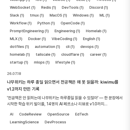
WebSocket (1)
Redis (1)
DevTools (1)
Discord (1)
Slack (1)
tmux (1)
MacOS (1)
Windows (1)
ML (1)
Workflow (1)
Python (1)
OpenCode (1)
PromptEngineering (1)
Engineering (1)
Homelab (1)
MLX (1)
Docker (1)
VibeCoding (1)
English (1)
dotfiles (1)
automation (1)
cli (1)
devops (1)
homelab (1)
tailscale (1)
cloudflare (1)
career (1)
startup (1)
mlops (1)
lifestyle (1)
26.07.18
나무위키는 하루 종일 읽으면서 전공책은 왜 못 읽을까: kiwimu를
v1.2까지 만든 기록
'전공책은 안 읽히는데 나무위키는 하루종일 읽을 수 있잖아' — 한 문장에서
시작한 학습 위키 빌더를, 14명의 AI 페르소나 리뷰로 v1.0까지
끌어올리고, 스스로 자라는 v1.1을 거쳐, 위키가 직접 답하는 v1.2까지 만든
AI
CodeReview
OpenSource
EdTech
넉 달간의 기록. 잘된 것과 어설펐던 것 모두.
LearningScience
DevProcess